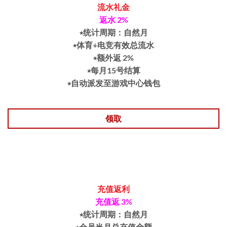
流水礼金
返水 2%
⭒统计周期：自然月
⭒体育+电竞有效总流水
⭒额外返 2%
⭒每月15号结算
⭒自动派发至游戏中心钱包
领取
充值返利
充值返 3%
⭒统计周期：自然月
⭒会员当月总充值金额