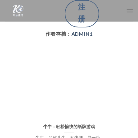
跳
注
到
册
内
容
作者存档：
ADMIN1
牛牛：轻松愉快的纸牌游戏
牛牛，又称斗牛、五张牌，是一种...