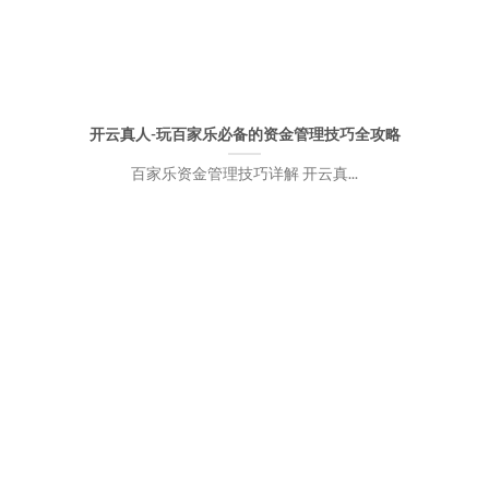
开云真人-玩百家乐必备的资金管理技巧全攻略
百家乐资金管理技巧详解 开云真...