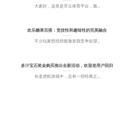
大家好，这里是开云体育平台，最...
欢乐糖果百搭：竞技性和趣味性的完美融合
不少玩家想找些能激发我竞争欲望...
多汁宝石奖金购买推出全新活动，欢迎老用户回归
在老虎机游戏中，总有一些经典之...