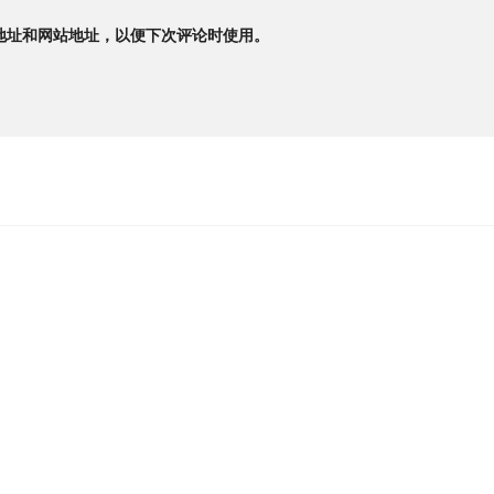
地址和网站地址，以便下次评论时使用。