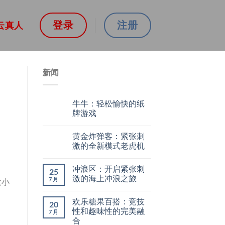
登录
注册
云真人
新闻
牛牛：轻松愉快的纸
牌游戏
黄金炸弹客：紧张刺
激的全新模式老虎机
冲浪区：开启紧张刺
25
激的海上冲浪之旅
7 月
大小
欢乐糖果百搭：竞技
20
性和趣味性的完美融
7 月
合