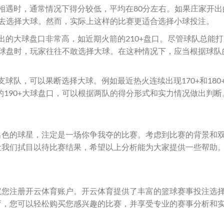
相遇时，通常情况下得分较低，平均在80分左右。如果庄家开出
家去选择大球。然而，实际上这样的比赛更适合选择小球投注。
出的大球盘口非常高，如近期火箭的210+盘口。尽管球队总能打
大球盘时，玩家往往不敢选择大球。在这种情况下，应当根据球队
球队，可以果断选择大球。例如最近热火连续出现170+和180
190+大球盘口，可以根据两队的得分形式和实力情况做出判断
出色的球星，注定是一场你争我夺的比赛。考虑到比赛的背景和
让我们拭目以待比赛结果，希望以上分析能为大家提供一些帮助
议您注册开云体育账户。开云体育提供了丰富的篮球赛事投注选
育，您可以轻松购买您感兴趣的比赛，并享受专业的赛事分析和