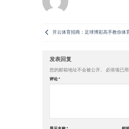
开云体育招商：足球博彩高手教你体
发表回复
您的邮箱地址不会被公开。
必填项已
评论
*
显示名称
*
邮