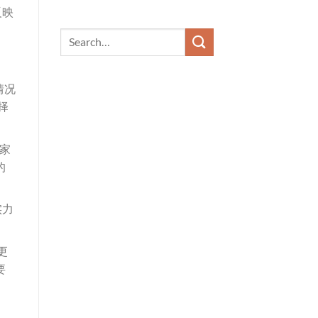
反映
情况
择
家
的
实力
更
要