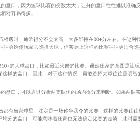
负的盘口，因为篮球比赛的变数太大，让分的盘口往往难以准确
就相对容易得多。
伍相遇时，通常得分不会太高，大多维持在80+分左右。在这种
，往往会诱使玩家去选择大球，但实际上这样的比赛往往更适合选
210+的大球盘口，比如最近火箭的比赛。虽然庄家的意图是让玩
穿这样的盘口。因此，对于这种情况，勇敢选择大球往往是明智
90+的盘口，可以通过分析两支队伍的场均得分来判断。如果两队
伍都有当家球星，注定是一场你争我夺的比赛，这样的比赛往往
平均分的盘口，可能意味着庄家也无法确定比赛的走势，此时需