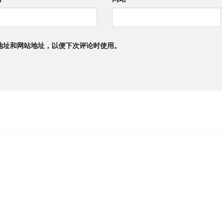
地址和网站地址，以便下次评论时使用。