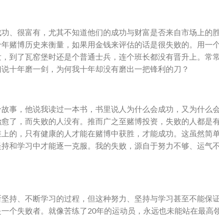
成功、很富有，尤其不知道他们的成功与财富是否来自市场上的
十年赌博历史来衡量，如果用金钱来评估的话是很失败的。用一
发，到了瓦窑堡时还是个普通士兵，连个班长都没有晋升上。常
们说十年磨一剑，为何我十年却没有磨出一把锋利的刀？
个故事，他说我读过一本书，书里说人为什么会成功，又为什么
治愈了，而失败的人没有。推而广之至赌博投资，失败的人都是
维上的，只有健康的人才能在赌博中获胜，才能成功。这虽然简
坚持和学习中才能逐一克服。我的失败，源自于努力不够、运气
断坚持、不断学习的过程，但这种努力、坚持与学习甚至不能保
一个失败者。就像苦练了20年的运动员，永远也未能站在最高