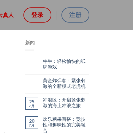
登录
注册
云真人
新闻
牛牛：轻松愉快的纸
牌游戏
黄金炸弹客：紧张刺
激的全新模式老虎机
冲浪区：开启紧张刺
25
激的海上冲浪之旅
7 月
欢乐糖果百搭：竞技
20
性和趣味性的完美融
7 月
合