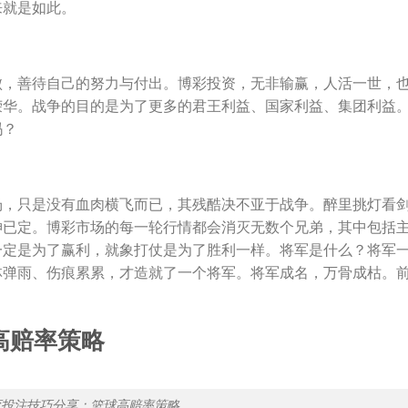
来就是如此。
败，善待自己的努力与付出。博彩投资，无非输赢，人活一世，
荣华。战争的目的是为了更多的君王利益、国家利益、集团利益
吗？
场，只是没有血肉横飞而已，其残酷决不亚于战争。醉里挑灯看
坤已定。博彩市场的每一轮行情都会消灭无数个兄弟，其中包括
一定是为了赢利，就象打仗是为了胜利一样。将军是什么？将军
林弹雨、伤痕累累，才造就了一个将军。将军成名，万骨成枯。
高赔率策略
育投注技巧分享：篮球高赔率策略