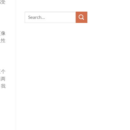
感受
更像
人性
三个
后两
，我
，