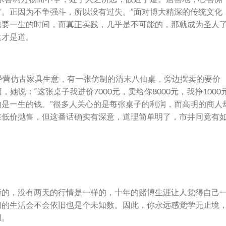
。正因为不争强斗，所以没有过失。”面对博大精深的传统文化
需要一生的时间，而真正实践，几乎是不可能的，那就成为圣人
这才是道。
经营仿古家具生意，有一张仿制的清末八仙桌，旁边摆卖的要价
因，她说：“这张桌子我进价7000元，卖给你8000元，我挣1000
是一生的钱。”很多人关心的是每张桌子的利润，而高明的商人
在低价抛售，但这番话确实有深意，道理简单明了，市井间竟有
新的，没有两天的行情是一样的，十年的赌博生涯让人觉得自己
们的生活会不会依旧也是个未知数。因此，你永远感觉学无止境
用。