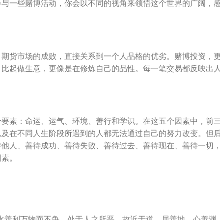
参与一些赌博活动，你会以不同的视角来领悟这个世界的广阔，
，期货市场的成败，直接关系到一个人品格的优劣。赌博投资，
，比起做生意，更像是在修炼自己的品性。每一笔交易都反映出
个要素：命运、运气、环境、善行和学识。在这五个因素中，前
以及在不同人生阶段所遇到的人都无法通过自己的努力改变。但
待他人、善待成功、善待失败、善待过去、善待现在、善待一切
因素。
水善利万物而不争，处于人之所恶，故近于道。居善地，心善渊