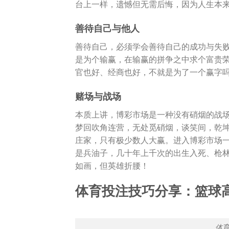
台上一样，遗憾但无需后悔，因为人生本
善待自己与他人
善待自己，必须学会善待自己的成功与失
是为个输赢，在输赢的拼争之中求个富贵
官也好、经商也好，不就是为了一个赢字
赌场与战场
本质上讲，博彩市场是一种没有硝烟的战
梦回吹角连营，无处觅硝烟，谈笑间，乾
庄家，只有极少数人大赢。进入博彩市场
是兵油子，几十年上千次的出生入死、枪
如画，但英雄折腰！
体育投注技巧分享：篮球
体