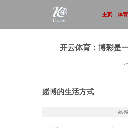
跳
到
主页
体
内
容
开云体育：博彩是
PO
赌博的生活方式
赌博