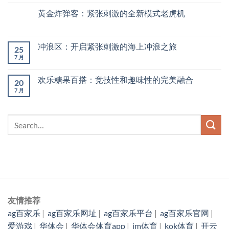
黄金炸弹客：紧张刺激的全新模式老虎机
冲浪区：开启紧张刺激的海上冲浪之旅
25
7 月
欢乐糖果百搭：竞技性和趣味性的完美融合
20
7 月
友情推荐
ag百家乐
|
ag百家乐网址
|
ag百家乐平台
|
ag百家乐官网
|
爱游戏
|
华体会
|
华体会体育app
|
im体育
|
kok体育
|
开云