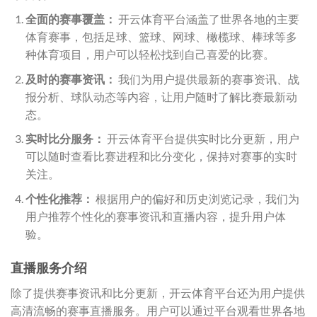
全面的赛事覆盖：
开云体育平台涵盖了世界各地的主要
体育赛事，包括足球、篮球、网球、橄榄球、棒球等多
种体育项目，用户可以轻松找到自己喜爱的比赛。
及时的赛事资讯：
我们为用户提供最新的赛事资讯、战
报分析、球队动态等内容，让用户随时了解比赛最新动
态。
实时比分服务：
开云体育平台提供实时比分更新，用户
可以随时查看比赛进程和比分变化，保持对赛事的实时
关注。
个性化推荐：
根据用户的偏好和历史浏览记录，我们为
用户推荐个性化的赛事资讯和直播内容，提升用户体
验。
直播服务介绍
除了提供赛事资讯和比分更新，开云体育平台还为用户提供
高清流畅的赛事直播服务。用户可以通过平台观看世界各地