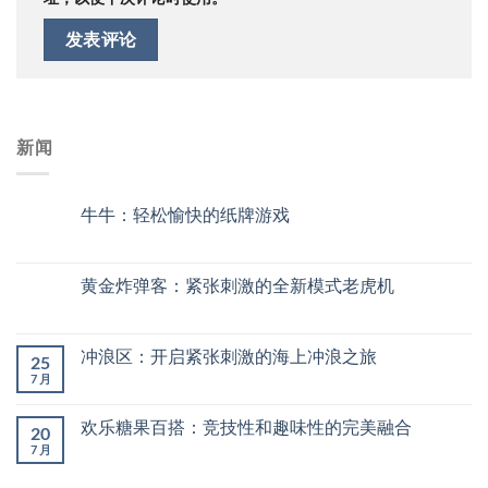
新闻
牛牛：轻松愉快的纸牌游戏
黄金炸弹客：紧张刺激的全新模式老虎机
冲浪区：开启紧张刺激的海上冲浪之旅
25
7 月
欢乐糖果百搭：竞技性和趣味性的完美融合
20
7 月