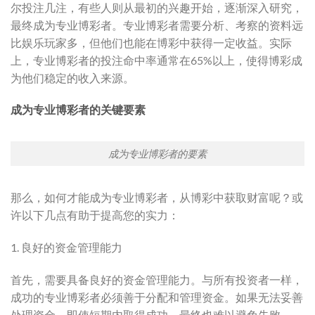
尔投注几注，有些人则从最初的兴趣开始，逐渐深入研究，
最终成为专业博彩者。专业博彩者需要分析、考察的资料远
比娱乐玩家多，但他们也能在博彩中获得一定收益。实际
上，专业博彩者的投注命中率通常在65%以上，使得博彩成
为他们稳定的收入来源。
成为专业博彩者的关键要素
成为专业博彩者的要素
那么，如何才能成为专业博彩者，从博彩中获取财富呢？或
许以下几点有助于提高您的实力：
1. 良好的资金管理能力
首先，需要具备良好的资金管理能力。与所有投资者一样，
成功的专业博彩者必须善于分配和管理资金。如果无法妥善
处理资金，即使短期内取得成功，最终也难以避免失败。