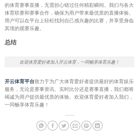
的体育赛事直播，无需担心错过任何精彩瞬间。我们与各大
体育联赛和赛事合作，确保为用户带来最优质的直播体验。
用户可以在平台上轻松找到自己感兴趣的比赛，并享受身临
其境的观赛乐趣。
总结
欢迎体育爱好者加入开云体育，一同畅享体育乐趣！
开云体育平台
致力于为广大体育爱好者提供最好的体育娱乐
服务，无论是赛事资讯、实时比分还是赛事直播，我们都将
竭诚为用户提供最优质的体验。欢迎体育爱好者加入我们，
一同畅享体育乐趣！