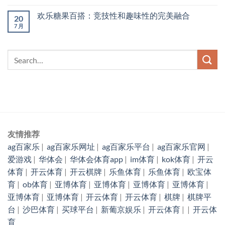
欢乐糖果百搭：竞技性和趣味性的完美融合
20
7 月
友情推荐
ag百家乐
|
ag百家乐网址
|
ag百家乐平台
|
ag百家乐官网
|
爱游戏
|
华体会
|
华体会体育app
|
im体育
|
kok体育
|
开云
体育
|
开云体育
|
开云棋牌
|
乐鱼体育
|
乐鱼体育
|
欧宝体
育
|
ob体育
|
亚博体育
|
亚博体育
|
亚博体育
|
亚博体育
|
亚博体育
|
亚博体育
|
开云体育
|
开云体育
|
棋牌
|
棋牌平
台
|
沙巴体育
|
买球平台
|
新葡京娱乐
|
开云体育
| |
开云体
育