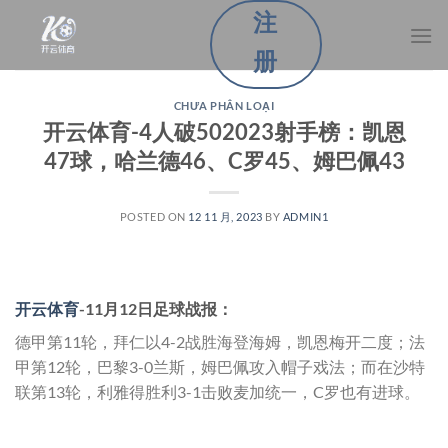
跳
注
到
册
内
容
CHƯA PHÂN LOẠI
开云体育-4人破502023射手榜：凯恩
47球，哈兰德46、C罗45、姆巴佩43
POSTED ON
12 11 月, 2023
BY
ADMIN1
开云体育
-11月12日足球战报：
德甲第11轮，拜仁以4-2战胜海登海姆，凯恩梅开二度；法
甲第12轮，巴黎3-0兰斯，姆巴佩攻入帽子戏法；而在沙特
联第13轮，利雅得胜利3-1击败麦加统一，C罗也有进球。