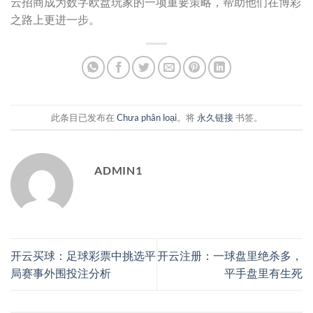
云招商成为数字欧盘玩家的一项重要策略，帮助他们在博彩
之路上更进一步。
此条目已发布在
Chưa phân loại
。将
永久链接
书签。
ADMIN1
开云买球：足球彩票中挑选平
开云注册：一球盘里绝杀多，
局赛事外围投注分析
平手盘里有生死