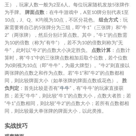
王），玩家人数一般为2至6人。每位玩家随机发放5张牌作
为手牌。
牌面点数
：在牛牛游戏中，A至10牌分别代表1至
10点，J、Q、K均视为10点，不区分花色。
组合方式
：玩
家需要将自己的5张牌分为三组，即“牛1”（三张牌）和“牛
2”（两张牌），然后分别计算点数。其中，“牛1”的点数需
为10的倍数（称为“有牛”），若不为10的倍数则称为“无
牛”，此时以“牛2”的点数大小决定胜负。
点数计算
：点数计
算时，将“牛1”中的三张牌点数相加后取个位数，若个位数
为0则视为10点（即“牛牛”，为最大牌型）。“牛2”则直接以
两张牌的点数之和作为点数。若“牛1”和“牛2”的点数都相
同，则比较牌面大小（如单张牌的牌面点数或花色）。
胜
负判定
：首先比较是否有“
牛牛
”，有“牛牛”的玩家直接获
胜；若无“牛牛”，则比较“牛1”的点数大小，点数大者胜；若
“牛1”点数相同，则比较“牛2”的点数大小；若所有点数都相
同，则比较最大单张牌的牌面大小，以此类推。
实战技巧