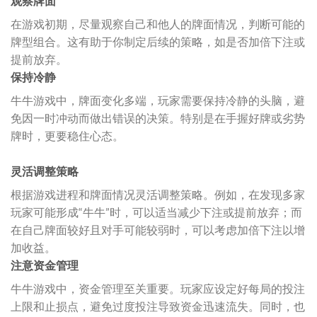
观察牌面
在游戏初期，尽量观察自己和他人的牌面情况，判断可能的
牌型组合。这有助于你制定后续的策略，如是否加倍下注或
提前放弃。
保持冷静
牛牛游戏中，牌面变化多端，玩家需要保持冷静的头脑，避
免因一时冲动而做出错误的决策。特别是在手握好牌或劣势
牌时，更要稳住心态。
灵活调整策略
根据游戏进程和牌面情况灵活调整策略。例如，在发现多家
玩家可能形成“牛牛”时，可以适当减少下注或提前放弃；而
在自己牌面较好且对手可能较弱时，可以考虑加倍下注以增
加收益。
注意资金管理
牛牛游戏中，资金管理至关重要。玩家应设定好每局的投注
上限和止损点，避免过度投注导致资金迅速流失。同时，也