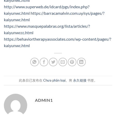
kaiyunwc.html
http://www.superweb.de/idcard/pgs/index.php?
kaiyunwc.html
https://barracamalvin.com.uy/sys/pages/?
kaiyunwc.html
https://www.masquepalabras.org/lista/articles/?
kaiyunwccc.html
https://behaviortherapyassociates.com/wp-content/pages/?
kaiyunwc.html
此条目已发布在
Chưa phân loại
。将
永久链接
书签。
ADMIN1