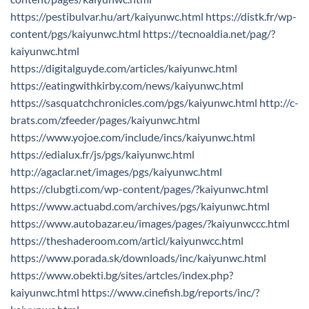
https://pestibulvar.hu/art/kaiyunwc.html
https://distk.fr/wp-
content/pgs/kaiyunwc.html
https://tecnoaldia.net/pag/?
kaiyunwc.html
https://digitalguyde.com/articles/kaiyunwc.html
https://eatingwithkirby.com/news/kaiyunwc.html
https://sasquatchchronicles.com/pgs/kaiyunwc.html
http://c-
brats.com/zfeeder/pages/kaiyunwc.html
https://www.yojoe.com/include/incs/kaiyunwc.html
https://edialux.fr/js/pgs/kaiyunwc.html
http://agaclar.net/images/pgs/kaiyunwc.html
https://clubgti.com/wp-content/pages/?kaiyunwc.html
https://www.actuabd.com/archives/pgs/kaiyunwc.html
https://www.autobazar.eu/images/pages/?kaiyunwccc.html
https://theshaderoom.com/articl/kaiyunwcc.html
https://www.porada.sk/downloads/inc/kaiyunwc.html
https://www.obekti.bg/sites/artcles/index.php?
kaiyunwc.html
https://www.cinefish.bg/reports/inc/?