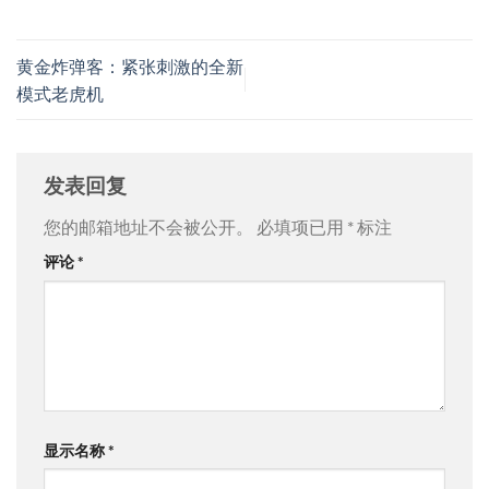
黄金炸弹客：紧张刺激的全新
模式老虎机
发表回复
您的邮箱地址不会被公开。
必填项已用
*
标注
评论
*
显示名称
*