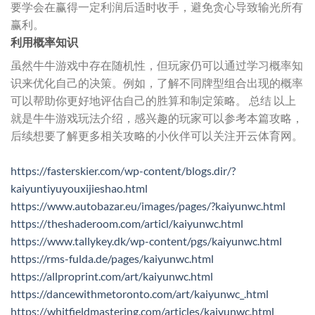
要学会在赢得一定利润后适时收手，避免贪心导致输光所有
赢利。
利用概率知识
虽然牛牛游戏中存在随机性，但玩家仍可以通过学习概率知
识来优化自己的决策。例如，了解不同牌型组合出现的概率
可以帮助你更好地评估自己的胜算和制定策略。 总结 以上
就是牛牛游戏玩法介绍，感兴趣的玩家可以参考本篇攻略，
后续想要了解更多相关攻略的小伙伴可以关注开云体育网。
https://fasterskier.com/wp-content/blogs.dir/?
kaiyuntiyuyouxijieshao.html
https://www.autobazar.eu/images/pages/?kaiyunwc.html
https://theshaderoom.com/articl/kaiyunwc.html
https://www.tallykey.dk/wp-content/pgs/kaiyunwc.html
https://rms-fulda.de/pages/kaiyunwc.html
https://allproprint.com/art/kaiyunwc.html
https://dancewithmetoronto.com/art/kaiyunwc_.html
https://whitfieldmastering.com/articles/kaiyunwc.html